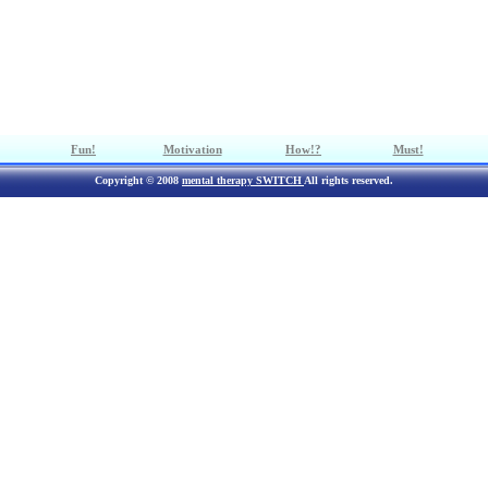
Fun!
Motivation
How!?
Must!
Copyright © 2008
mental therapy SWITCH
All rights reserved.