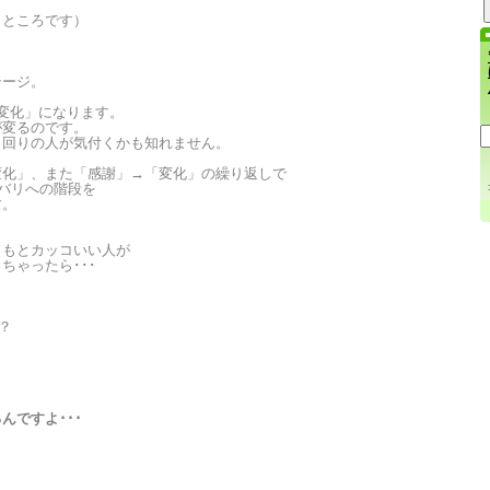
うところです）
テージ。
変化」になります。
が変るのです。
、回りの人が気付くかも知れません。
変化」、また「感謝」→「変化」の繰り返しで
リバリへの階段を
す。
ともとカッコいい人が
ちゃったら･･･
ね？
んですよ･･･