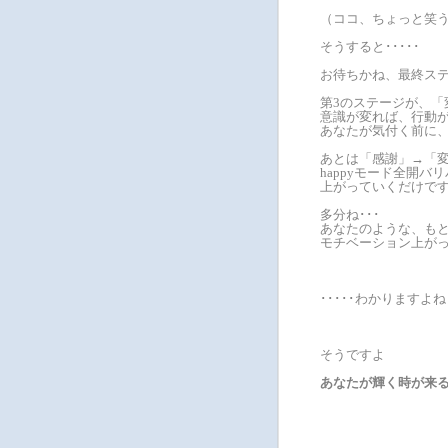
（ココ、ちょっと笑
そうすると･････
お待ちかね、最終ス
第3のステージが、「
意識が変れば、行動
あなたが気付く前に
あとは「感謝」→「
happyモード全開バ
上がっていくだけで
多分ね･･･
あなたのような、も
モチベーション上がっ
･････わかりますよ
そうですよ
あなたが輝く時が来る