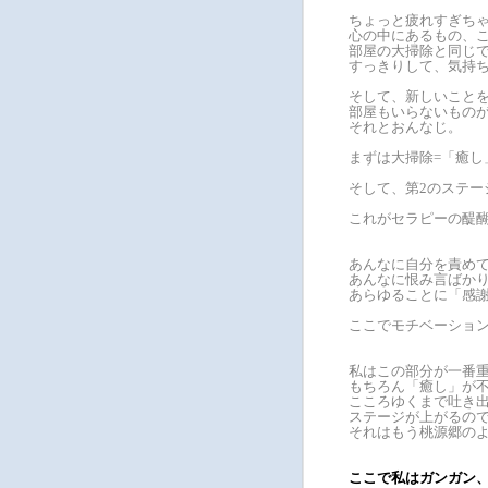
ちょっと疲れすぎち
心の中にあるもの、
部屋の大掃除と同じ
すっきりして、気持
そして、新しいこと
部屋もいらないもの
それとおんなじ。
まずは大掃除=「癒し
そして、第2のステー
これがセラピーの醍
あんなに自分を責めて
あんなに恨み言ばかり
あらゆることに「感
ここでモチベーショ
私はこの部分が一番
もちろん「癒し」が
こころゆくまで吐き
ステージが上がるの
それはもう桃源郷の
ここで私はガンガン